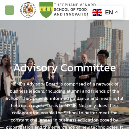
Skip
to
EN
content
Advisory Committee
MSME’s Advisory Board is comprised of a network of
business leaders, including alumni and friends of the
School. They provide informed guidance and meaningful
help on a regular basis to MSME. Not only does their
collaboration enable the School to better meet the
constant challenges in business education posed by
globalization and the emergence of new technologies; it